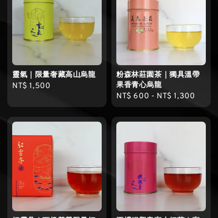
靈氣｜限量奢藏高山烏龍
粉森林莊園茶｜獨具溫帶
果香青心烏龍
Regular
NT$ 1,500
Regular
NT$ 600
-
NT$ 1,300
price
price