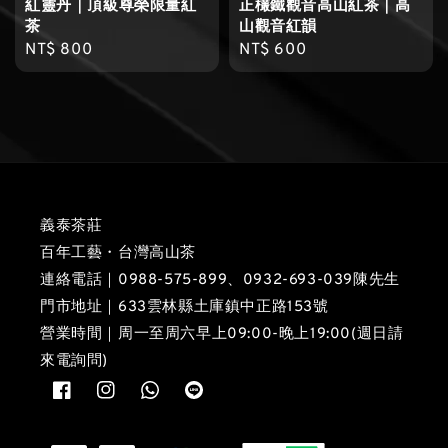
紅靈丹｜頂級尊榮限量紅
正欉鐵觀音高山紅茶｜高
茶
山觀音紅韻
Regular
NT$ 800
Regular
NT$ 600
price
price
義泰茶莊
百年工藝・台灣高山茶
連絡電話｜0988-575-899、0932-693-039陳先生
門市地址｜633雲林縣土庫鎮中正路153號
營業時間｜周一至周六早上09:00-晚上19:00(週日請
來電詢問)